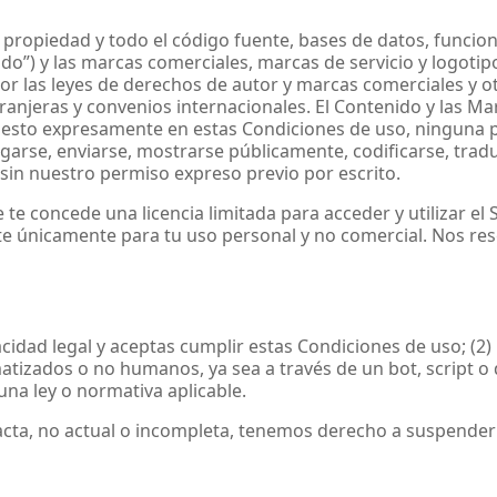
 propiedad y todo el código fuente, bases de datos, funciona
enido”) y las marcas comerciales, marcas de servicio y logot
por las leyes de derechos de autor y marcas comerciales y o
ranjeras y convenios internacionales. El Contenido y las Ma
uesto expresamente en estas Condiciones de uso, ninguna p
garse, enviarse, mostrarse públicamente, codificarse, traduc
sin nuestro permiso expreso previo por escrito.
se te concede una licencia limitada para acceder y utilizar el
te únicamente para tu uso personal y no comercial. Nos r
capacidad legal y aceptas cumplir estas Condiciones de uso; (
atizados o no humanos, ya sea a través de un bot, script o d
guna ley o normativa aplicable.
acta, no actual o incompleta, tenemos derecho a suspender 