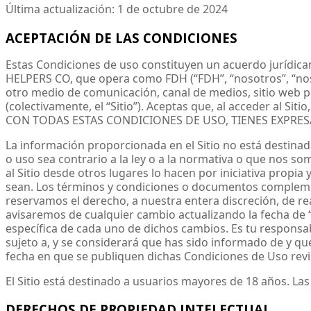
Última actualización: 1 de octubre de 2024
ACEPTACIÓN DE LAS CONDICIONES
Estas Condiciones de uso constituyen un acuerdo jurídic
HELPERS CO, que opera como FDH (“FDH”, “nosotros”, “nos” 
otro medio de comunicación, canal de medios, sitio web p
(colectivamente, el “Sitio”). Aceptas que, al acceder al 
CON TODAS ESTAS CONDICIONES DE USO, TIENES EXPRES
La información proporcionada en el Sitio no está destinad
o uso sea contrario a la ley o a la normativa o que nos so
al Sitio desde otros lugares lo hacen por iniciativa propia
sean. Los términos y condiciones o documentos complemen
reservamos el derecho, a nuestra entera discreción, de r
avisaremos de cualquier cambio actualizando la fecha de “
específica de cada uno de dichos cambios. Es tu responsa
sujeto a, y se considerará que has sido informado de y qu
fecha en que se publiquen dichas Condiciones de Uso revi
El Sitio está destinado a usuarios mayores de 18 años. Las
DERECHOS DE PROPIEDAD INTELECTUAL