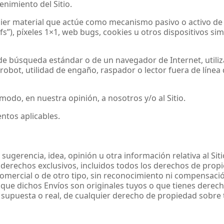
enimiento del Sitio.
alquier material que actúe como mecanismo pasivo o activo d
gifs”), píxeles 1×1, web bugs, cookies u otros dispositivos
e búsqueda estándar o de un navegador de Internet, utilizar,
obot, utilidad de engaño, raspador o lector fuera de línea qu
modo, en nuestra opinión, a nosotros y/o al Sitio.
entos aplicables.
gerencia, idea, opinión u otra información relativa al Siti
derechos exclusivos, incluidos todos los derechos de propi
, comercial o de otro tipo, sin reconocimiento ni compensaci
 que dichos Envíos son originales tuyos o que tienes derec
 supuesta o real, de cualquier derecho de propiedad sobre 