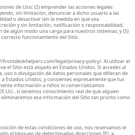
iciones de Uso; (2) emprender las acciones legales
yendo, sin limitación, denunciar a dicho usuario a las
ibilidad o desactivar (en la medida en que sea
eción y sin limitación, notificación o responsabilidad,
an de algún modo una carga para nuestros sistemas; y (5)
 correcto funcionamiento del Sitio.
/frontdeskhelpers.com/legal/privacy-policy/. Al utilizar el
ue el Sitio está alojado en Estados Unidos. Si accedes al
da, uso o divulgación de datos personales que difieran de
tos a Estados Unidos, y consientes expresamente que tus
mente información a niños ni comercializamos
e EE.UU., si tenemos conocimiento real de que alguien
 eliminaremos esa información del Sitio tan pronto como
sposición de estas condiciones de uso, nos reservamos el
cluido el bloqueo de determinadas direcciones IP), a