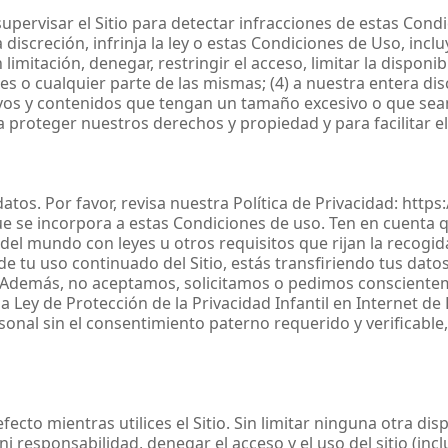
supervisar el Sitio para detectar infracciones de estas Cond
iscreción, infrinja la ley o estas Condiciones de Uso, inclu
n limitación, denegar, restringir el acceso, limitar la dispon
s o cualquier parte de las mismas; (4) a nuestra entera discr
chivos y contenidos que tengan un tamaño excesivo o que se
proteger nuestros derechos y propiedad y para facilitar el
os. Por favor, revisa nuestra Política de Privacidad: https:/
que se incorpora a estas Condiciones de uso. Ten en cuenta q
 del mundo con leyes u otros requisitos que rijan la recogi
 de tu uso continuado del Sitio, estás transfiriendo tus da
. Además, no aceptamos, solicitamos o pedimos consciente
a Ley de Protección de la Privacidad Infantil en Internet d
al sin el consentimiento paterno requerido y verificable,
cto mientras utilices el Sitio. Sin limitar ninguna otra di
ni responsabilidad, denegar el acceso y el uso del sitio (in